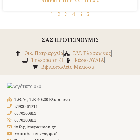
ΔΙΑΒΑΣΕ ΠΕΡΙΣΣΟΤΕΡΑ »
1
2
3
4
5
6
ΣΑΣ ΠΡΟΤΕΙΝΟΥΜΕ:
Οικ. Πατριαρχείο
Ι.Μ. Ελασσώνος
Tηλεόραση 4Ε
Ράδιο ΛΥΔΙΑ
Βιβλιοπωλείο Μέλισσα
Τ.Θ. 76, Τ.Κ 40200 Ελασσώνα
24930-61811
6970100811
6970100811
info@imsparmou.gr
Youtube Ι.Μ.Σπαρμού