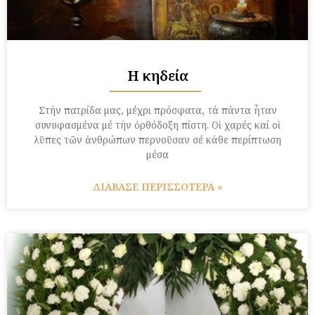
Η κηδεία
Στήν πατρίδα μας, μέχρι πρόσφατα, τά πάντα ἦταν
συνυφασμένα μέ τήν ὀρθόδοξη πίστη. Οἱ χαρές καί οἱ
λῦπες τῶν ἀνθρώπων περνοῦσαν σέ κάθε περίπτωση
μέσα
ΔΙΑΒΑΣΕ ΠΕΡΙΣΣΟΤΕΡΑ »