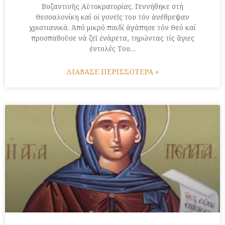
Βυζαντινῆς Αὐτοκρατορίας. Γεννήθηκε στή
Θεσσαλονίκη καί οἱ γονεῖς του τόν ἀνέθρεψαν
χριστιανικά. Ἀπό μικρό παιδί ἀγάπησε τόν Θεό καί
προσπαθοῦσε νά ζεῖ ἐνάρετα, τηρώντας τίς ἅγιες
ἐντολές Του…
ΔΙΑΒΑΣΕ ΠΕΡΙΣΣΟΤΕΡΑ »