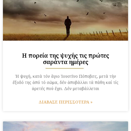
Η πορεία της ψυχής τις πρώτες
σαράντα ημέρες
Ἡ ψυχή, κατά τόν ἅγιο Ἰουστῖνο Πόποβιτς, μετά τήν
ἔξοδό της ἀπό τό σῶμα, δέν ἀποβάλλει τά πάθη καί τίς
ἀρετές πού ἔχει. Δέν μεταβάλλεται
ΔΙΑΒΑΣΕ ΠΕΡΙΣΣΟΤΕΡΑ »