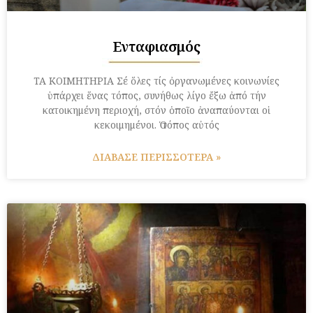
Ενταφιασμός
ΤΑ ΚΟΙΜΗΤΗΡΙΑ Σέ ὅλες τίς ὀργανωμένες κοινωνίες
ὑπάρχει ἕνας τόπος, συνήθως λίγο ἔξω ἀπό τήν
κατοικημένη περιοχή, στόν ὁποῖο ἀναπαύονται οἱ
κεκοιμημένοι. Ὁ τόπος αὐτός
ΔΙΑΒΑΣΕ ΠΕΡΙΣΣΟΤΕΡΑ »