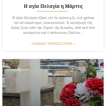
Η αγία Πελαγία η Μάρτυς
Ἡ ἁγία Πελαγία ἔζησε τόν 3ο αἰώνα μ.Χ., στά χρόνια
τοῦ αὐτοκράτορος Διοκλητιανοῦ. Ἡ καταγωγή τῆς
Ἁγίας ἦταν ἀπό τήν Ταρσό τῆς Κιλικίας, ἀπό ἐκεῖ πού
καταγόταν καί ὁ ἀπόστολος Παῦλος…
ΔΙΑΒΑΣΕ ΠΕΡΙΣΣΟΤΕΡΑ »