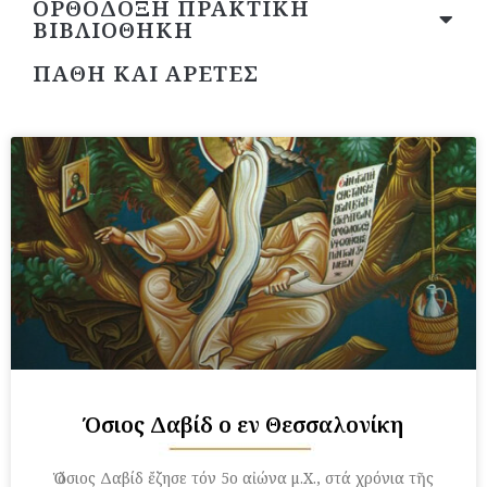
ΟΡΘΟΔΟΞΗ ΠΡΑΚΤΙΚΗ
ΒΙΒΛΙΟΘΗΚΗ
ΠΑΘΗ ΚΑΙ ΑΡΕΤΕΣ
Page
Page
Page
Page
Page
Page
Όσιος Δαβίδ ο εν Θεσσαλονίκη
Ὁ ὅσιος Δαβίδ ἔζησε τόν 5ο αἰώνα μ.Χ., στά χρόνια τῆς