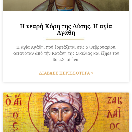
Η νεαρή Κόρη της Δύσης. Η αγία
Αγάθη
Ἡ ἁγία Ἀγάθη, πού ἑορτάζεται στίς 5 Φεβρουαρίου,
καταγόταν ἀπό τήν Κατάνη τῆς Σικελίας καί ἔζησε τόν
3ο μ.Χ. αἰώνα.
ΔΙΑΒΑΣΕ ΠΕΡΙΣΣΟΤΕΡΑ »