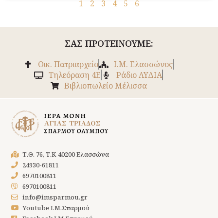
1
2
3
4
5
6
ΣΑΣ ΠΡΟΤΕΙΝΟΥΜΕ:
Οικ. Πατριαρχείο
Ι.Μ. Ελασσώνος
Tηλεόραση 4Ε
Ράδιο ΛΥΔΙΑ
Βιβλιοπωλείο Μέλισσα
Τ.Θ. 76, Τ.Κ 40200 Ελασσώνα
24930-61811
6970100811
6970100811
info@imsparmou.gr
Youtube Ι.Μ.Σπαρμού