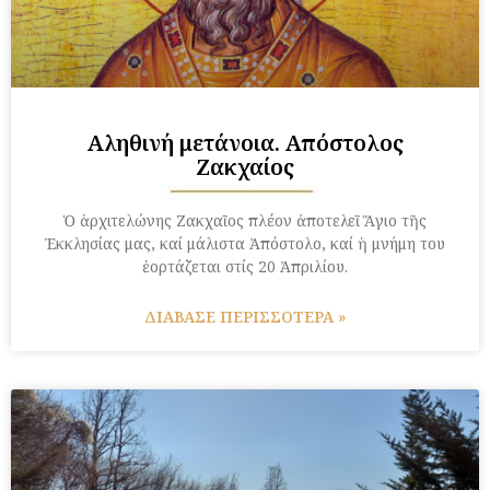
Αληθινή μετάνοια. Απόστολος
Ζακχαίος
Ὁ ἀρχιτελώνης Ζακχαῖος πλέον ἀποτελεῖ Ἅγιο τῆς
Ἐκκλησίας μας, καί μάλιστα Ἀπόστολο, καί ἡ μνήμη του
ἑορτάζεται στίς 20 Ἀπριλίου.
ΔΙΑΒΑΣΕ ΠΕΡΙΣΣΟΤΕΡΑ »