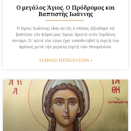
Ο μεγάλος Άγιος. Ο Πρόδρομος και
Βαπτιστής Ιωάννης
Ὁ ἅγιος Ἰωάννης εἶναι αὐτός ὁ ὁποῖος ἀξιώθηκε νά
βαπτίσει τόν Κύριό μας Ἰησοῦ Χριστό στόν Ἰορδάνη
ποταμό. Γι’ αὐτό τόν λόγο ἔχει τοποθετηθεῖ ἡ ἑορτή του
ἀμέσως μετά τήν μεγάλη ἑορτή τῶν Θεοφανίων.
ΔΙΑΒΑΣΕ ΠΕΡΙΣΣΟΤΕΡΑ »