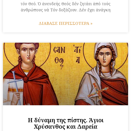
τόν Θεό. Ὁ ἀνενδεής Θεός δέν ζητάει ἀπό τούς
ἀνθρώπους νά Τόν δοξάζουν. Δέν ἔχει ἀνάγκη
ΔΙΑΒΑΣΕ ΠΕΡΙΣΣΟΤΕΡΑ »
Η δύναμη της πίστης. Άγιοι
Χρύσανθος και Δαρεία