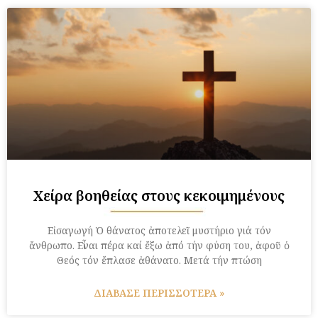
Χείρα βοηθείας στους κεκοιμημένους
Εἰσαγωγή Ὁ θάνατος ἀποτελεῖ μυστήριο γιά τόν
ἄνθρωπο. Εἶναι πέρα καί ἔξω ἀπό τήν φύση του, ἀφοῦ ὁ
Θεός τόν ἔπλασε ἀθάνατο. Μετά τήν πτώση
ΔΙΑΒΑΣΕ ΠΕΡΙΣΣΟΤΕΡΑ »