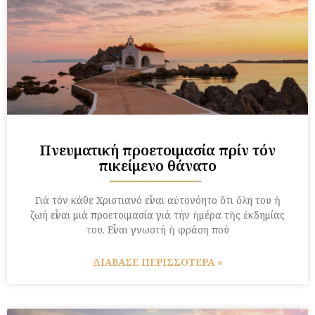
Πνευματική προετοιμασία πρίν τόν
ἐπικείμενο θάνατο
Γιά τόν κάθε Χριστιανό εἶναι αὐτονόητο ὅτι ὅλη του ἡ
ζωή εἶναι μιά προετοιμασία γιά τήν ἡμέρα τῆς ἐκδημίας
του. Εἶναι γνωστή ἡ φράση πού
ΔΙΑΒΑΣΕ ΠΕΡΙΣΣΟΤΕΡΑ »