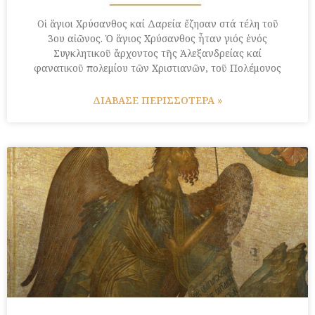
Οἱ ἅγιοι Χρύσανθος καί Δαρεία ἔζησαν στά τέλη τοῦ
3ου αἰῶνος. Ὁ ἅγιος Χρύσανθος ἦταν γιός ἑνός
Συγκλητικοῦ ἄρχοντος τῆς Ἀλεξανδρείας καί
φανατικοῦ πολεμίου τῶν Χριστιανῶν, τοῦ Πολέμονος
ΔΙΑΒΑΣΕ ΠΕΡΙΣΣΟΤΕΡΑ »