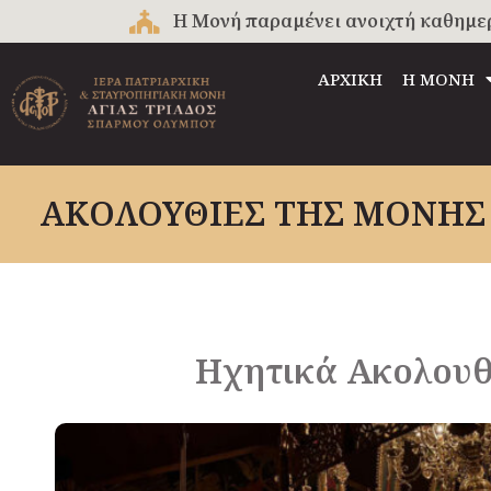
Μετάβαση
Η Μονή παραμένει ανοιχτή καθημερινά
στο
περιεχόμενο
ΑΡΧΙΚΗ
Η ΜΟΝΗ
ΑΚΟΛΟΥΘΙΕΣ ΤΗΣ ΜΟΝΗΣ
Ηχητικά Ακολου