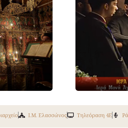
ριαρχείο
Ι.Μ. Ελασσώνος
Tηλεόραση 4Ε
Ρά