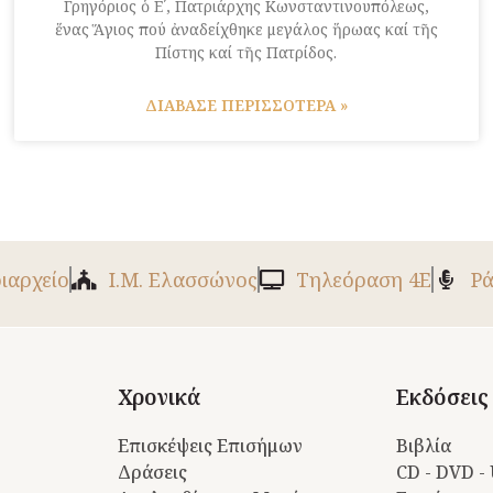
Γρηγόριος ὁ Ε΄, Πατριάρχης Κωνσταντινουπόλεως,
ἕνας Ἅγιος πού ἀναδείχθηκε μεγάλος ἥρωας καί τῆς
Πίστης καί τῆς Πατρίδος.
ΔΙΑΒΑΣΕ ΠΕΡΙΣΣΟΤΕΡΑ »
ριαρχείο
Ι.Μ. Ελασσώνος
Tηλεόραση 4Ε
Ρά
Χρονικά
Εκδόσεις
Επισκέψεις Επισήμων
Βιβλία
Δράσεις
CD - DVD -