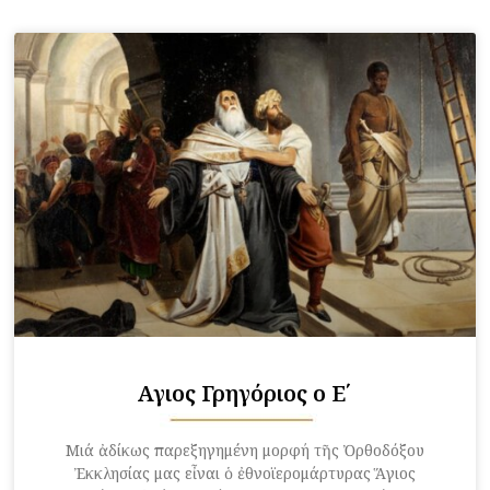
Αγιος Γρηγόριος ο Ε΄
Μιά ἀδίκως παρεξηγημένη μορφή τῆς Ὀρθοδόξου
Ἐκκλησίας μας εἶναι ὁ ἐθνοϊερομάρτυρας Ἅγιος