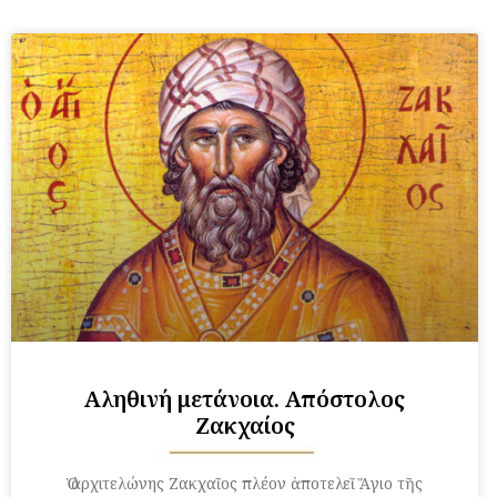
Αληθινή μετάνοια. Απόστολος
Ζακχαίος
Ὁ ἀρχιτελώνης Ζακχαῖος πλέον ἀποτελεῖ Ἅγιο τῆς