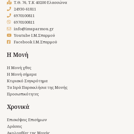
Τ.Θ. 76, Τ.Κ 40200 Ελασσώνα
24930-61811
6970100811
6970100811
info@imsparmou.gr
Youtube Ι.Μ.Σπαρμού
Facebook Ι.Μ.Σπαρμού
Η Μονή
Η Μονή χθες
Η Μονή σήμερα
Κτιριακό Συγκρότημα
Τα Ιερά Παρεκκλήσια της Μονής
Προσωπικότητες
Χρονικά
Επισκέψεις Επισήμων
Δράσεις
Ακολουθίες της Μονής