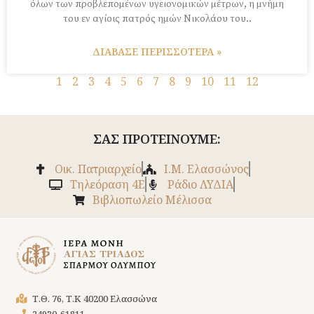
όλων των προβλεπομένων υγειονομικών μέτρων, η μνήμη
του εν αγίοις πατρός ημών Νικολάου του..
ΔΙΑΒΑΣΕ ΠΕΡΙΣΣΟΤΕΡΑ »
1
2
3
4
5
6
7
8
9
10
11
12
ΣΑΣ ΠΡΟΤΕΙΝΟΥΜΕ:
Οικ. Πατριαρχείο
Ι.Μ. Ελασσώνος
Tηλεόραση 4Ε
Ράδιο ΛΥΔΙΑ
Βιβλιοπωλείο Μέλισσα
Τ.Θ. 76, Τ.Κ 40200 Ελασσώνα
24930-61811