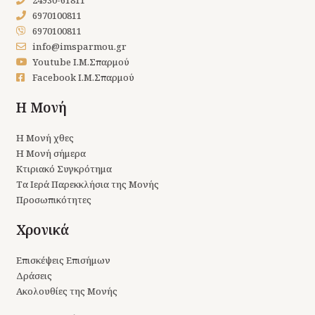
6970100811
6970100811
info@imsparmou.gr
Youtube Ι.Μ.Σπαρμού
Facebook Ι.Μ.Σπαρμού
Η Μονή
Η Μονή χθες
Η Μονή σήμερα
Κτιριακό Συγκρότημα
Τα Ιερά Παρεκκλήσια της Μονής
Προσωπικότητες
Χρονικά
Επισκέψεις Επισήμων
Δράσεις
Ακολουθίες της Μονής