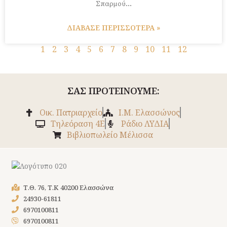
Σπαρμού…
ΔΙΑΒΑΣΕ ΠΕΡΙΣΣΟΤΕΡΑ »
1
2
3
4
5
6
7
8
9
10
11
12
ΣΑΣ ΠΡΟΤΕΙΝΟΥΜΕ:
Οικ. Πατριαρχείο
Ι.Μ. Ελασσώνος
Tηλεόραση 4Ε
Ράδιο ΛΥΔΙΑ
Βιβλιοπωλείο Μέλισσα
Τ.Θ. 76, Τ.Κ 40200 Ελασσώνα
24930-61811
6970100811
6970100811