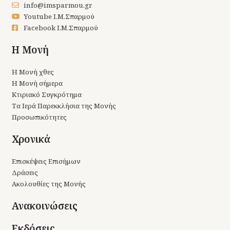
info@imsparmou.gr
Youtube Ι.Μ.Σπαρμού
Facebook Ι.Μ.Σπαρμού
Η Μονή
Η Μονή χθες
Η Μονή σήμερα
Κτιριακό Συγκρότημα
Τα Ιερά Παρεκκλήσια της Μονής
Προσωπικότητες
Χρονικά
Επισκέψεις Επισήμων
Δράσεις
Ακολουθίες της Μονής
Ανακοινώσεις
Εκδόσεις