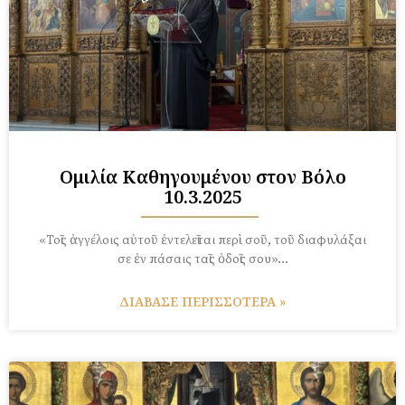
Ομιλία Καθηγουμένου στον Βόλο
10.3.2025
«Τοῖς ἀγγέλοις αὐτοῦ ἐντελεῖται περὶ σοῦ, τοῦ διαφυλάξαι
σε ἐν πάσαις ταῖς ὁδοῖς σου»…
ΔΙΑΒΑΣΕ ΠΕΡΙΣΣΟΤΕΡΑ »