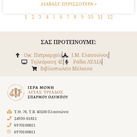
ΔΙΑΒΑΣΕ ΠΕΡΙΣΣΟΤΕΡΑ »
1
2
3
4
5
6
7
8
9
10
11
12
ΣΑΣ ΠΡΟΤΕΙΝΟΥΜΕ:
Οικ. Πατριαρχείο
Ι.Μ. Ελασσώνος
Tηλεόραση 4Ε
Ράδιο ΛΥΔΙΑ
Βιβλιοπωλείο Μέλισσα
Τ.Θ. 76, Τ.Κ 40200 Ελασσώνα
24930-61811
6970100811
6970100811