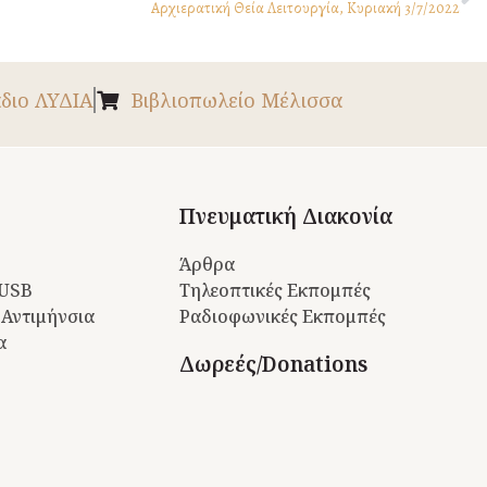
Αρχιερατική Θεία Λειτουργία, Κυριακή 3/7/2022
διο ΛΥΔΙΑ
Βιβλιοπωλείο Μέλισσα
Πνευματική Διακονία
Άρθρα
 USB
Τηλεοπτικές Εκπομπές
 Αντιμήνσια
Ραδιοφωνικές Εκπομπές
α
Δωρεές/Donations