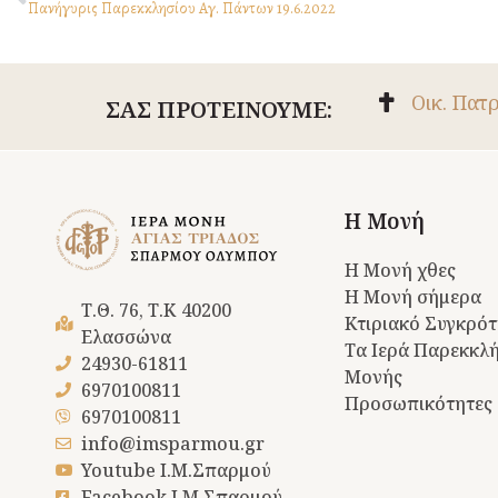
Πανήγυρις Παρεκκλησίου Αγ. Πάντων 19.6.2022
Οικ. Πατ
ΣΑΣ ΠΡΟΤΕΙΝΟΥΜΕ:
Η Μονή
Η Μονή χθες
Η Μονή σήμερα
Τ.Θ. 76, Τ.Κ 40200
Κτιριακό Συγκρό
Ελασσώνα
Τα Ιερά Παρεκκλή
24930-61811
Μονής
6970100811
Προσωπικότητες
6970100811
info@imsparmou.gr
Youtube Ι.Μ.Σπαρμού
Facebook Ι.Μ.Σπαρμού