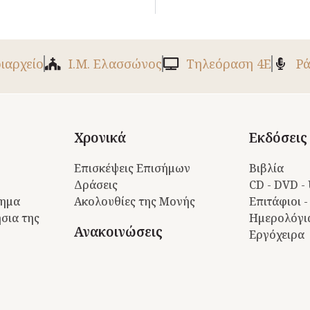
ριαρχείο
Ι.Μ. Ελασσώνος
Tηλεόραση 4Ε
Ρά
Χρονικά
Εκδόσεις
Επισκέψεις Επισήμων
Βιβλία
Δράσεις
CD - DVD -
τημα
Ακολουθίες της Μονής
Επιτάφιοι -
σια της
Ημερολόγι
Ανακοινώσεις
Εργόχειρα