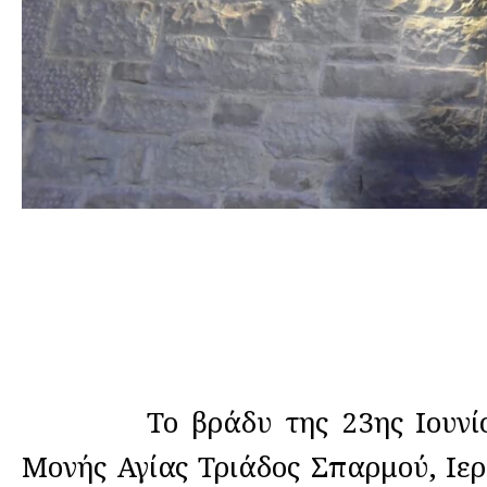
Το βράδυ της 23ης Ιουνίου, τε
Μονής Αγίας Τριάδος Σπαρμού, Ιερ