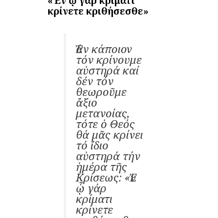
«Ἐν
ᾧ
γάρ κρίματι
κρίνετε κριθήσεσθε»
Ἐάν κάποιον
τόν κρίνουμε
αὐστηρά καί
δέν τόν
θεωροῦμε
ἄξιο
μετανοίας,
τότε ὁ Θεός
θά μᾶς κρίνει
τό ἴδιο
αὐστηρά τήν
ἡμέρα τῆς
Κρίσεως: «Ἐν
ᾧ γάρ
κρίματι
κρίνετε