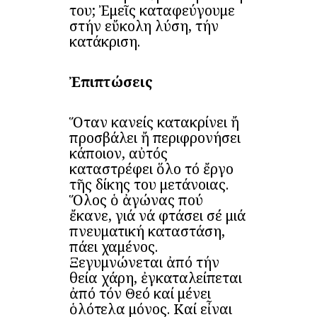
του; Ἐμεῖς καταφεύγουμε
στήν εὔκολη λύση, τήν
κατάκριση.
Ἐπιπτώσεις
Ὅταν κανείς κατακρίνει ἤ
προσβάλει ἤ περιφρονήσει
κάποιον, αὐτός
καταστρέφει ὅλο τό ἔργο
τῆς δίκης του μετάνοιας.
Ὅλος ὁ ἀγώνας πού
ἔκανε, γιά νά φτάσει σέ μιά
πνευματική καταστάση,
πάει χαμένος.
Ξεγυμνώνεται ἀπό τήν
θεία χάρη, ἐγκαταλείπεται
ἀπό τόν Θεό καί μένει
ὁλότελα μόνος. Καί εἶναι