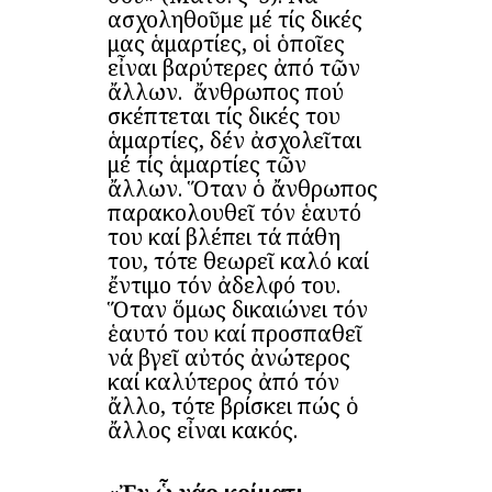
ασχοληθοῦμε μέ τίς δικές
μας ἁμαρτίες, οἱ ὁποῖες
εἶναι βαρύτερες ἀπό τῶν
ἄλλων. Ὁ ἄνθρωπος πού
σκέπτεται τίς δικές του
ἁμαρτίες, δέν ἀσχολεῖται
μέ τίς ἁμαρτίες τῶν
ἄλλων. Ὅταν ὁ ἄνθρωπος
παρακολουθεῖ τόν ἑαυτό
του καί βλέπει τά πάθη
του, τότε θεωρεῖ καλό καί
ἔντιμο τόν ἀδελφό του.
Ὅταν ὅμως δικαιώνει τόν
ἑαυτό του καί προσπαθεῖ
νά βγεῖ αὐτός ἀνώτερος
καί καλύτερος ἀπό τόν
ἄλλο, τότε βρίσκει πώς ὁ
ἄλλος εἶναι κακός.