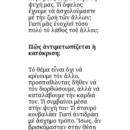
ψυχή μας. Τί ὄφελος
ἔχουμε νά ἀσχολούμαστε
μέ τήν ζωή τῶν ἄλλων;
Γιατί μᾶς ἐνοχλεῖ τόσο
πολύ τό λάθος τοῦ ἄλλου;
Πῶς ἀντιμετωπίζεται ἡ
κατάκριση;
Τό θέμα εἶναι ὅχι νά
κρίνουμε τόν ἄλλο,
προσπαθώντας δῆθεν νά
τόν διορθώσουμε, ἀλλά νά
καταλάβουμε τήν καρδιά
του. Τί συμβαίνει μέσα
στήν ψυχή του· Τί σταυρό
κουβαλάει· Γιατί ἀντιδράει
μέ ἄσχημο τρόπο. Ἴσως, ἄν
βρισκόμασταν στήν θέση