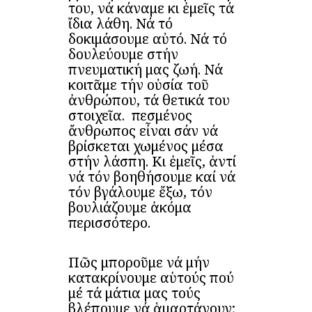
του, νά κάναμε κι ἐμεῖς τά
ἴδια λάθη. Νά τό
δοκιμάσουμε αὐτό. Νά τό
δουλεύουμε στήν
πνευματική μας ζωή. Νά
κοιτᾶμε τήν οὐσία τοῦ
ἀνθρώπου, τά θετικά του
στοιχεῖα. Ὁ πεσμένος
ἄνθρωπος εἶναι σάν νά
βρίσκεται χωμένος μέσα
στήν λάσπη. Κι ἐμεῖς, ἀντί
νά τόν βοηθήσουμε καί νά
τόν βγάλουμε ἔξω, τόν
βουλιάζουμε ἀκόμα
περισσότερο.
Πῶς μποροῦμε νά μήν
κατακρίνουμε αὑτούς πού
μέ τά μάτια μας τούς
βλέπουμε νά ἁμαρτάνουν;