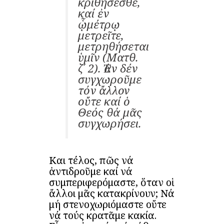
κριθήσεσθε,
καί ἐν
ᾧμέτρῳ
μετρεῖτε,
μετρηθήσεται
ὑμῖν (Ματθ.
ζ΄ 2). Ἐάν δέν
συγχωροῦμε
τόν ἄλλον
οὔτε καί ὁ
Θεός θά μᾶς
συγχωρήσει.
Και τέλος, πῶς νά
ἀντιδροῦμε καί νά
συμπεριφερόμαστε, ὅταν οἱ
ἄλλοι μᾶς κατακρίνουν; Νά
μή στενοχωριόμαστε οὔτε
νά τούς κρατᾶμε κακία.