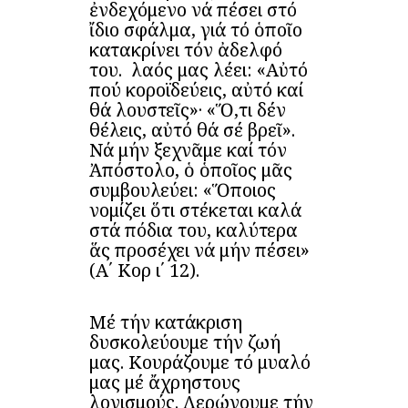
ἐνδεχόμενο νά πέσει στό
ἴδιο σφάλμα, γιά τό ὁποῖο
κατακρίνει τόν ἀδελφό
του. Ὁ λαός μας λέει: «Αὐτό
πού κοροϊδεύεις, αὐτό καί
θά λουστεῖς»· «Ὅ,τι δέν
θέλεις, αὐτό θά σέ βρεῖ».
Νά μήν ξεχνᾶμε καί τόν
Ἀπόστολο, ὁ ὁποῖος μᾶς
συμβουλεύει: «Ὅποιος
νομίζει ὅτι στέκεται καλά
στά πόδια του, καλύτερα
ἅς προσέχει νά μήν πέσει»
(Α΄ Κορ ι΄ 12).
Μέ τήν κατάκριση
δυσκολεύουμε τήν ζωή
μας. Κουράζουμε τό μυαλό
μας μέ ἄχρηστους
λογισμούς. Λερώνουμε τήν