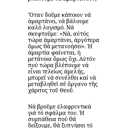
Ὅταν δοῦμε κάποιον νά
ἁμαρτάνει, νά βάλουμε
καλό λογισμό. Νά
σκεφτοῦμε: «Νά, αὐτός
τώρα ἁμαρτάνει, ἀργότερα
ὅμως θά μετανοήσει». Ἡ
ἁμαρτία φαίνεται, ἡ
μετάνοια ὅμως ὄχι. Αὑτόν
πού τώρα βλέπουμε νά
εἶναι τελείως ἀμελής,
μπορεῖ νά συνέλθει καί νά
μεταβληθεῖ σέ ὄργανο τῆς
χάριτος τοῦ Θεοῦ.
Νά βροῦμε ἐλαφρυντικά
γιά τό σφάλμα του. Ἡ
συμπάθεια πού θά
δείξουμε, θά ξυπνήσει τό