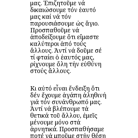
μας. Ἐπιζητοῦμε νά
δικαιώσουμε τόν ἑαυτό
μας καί νά τόν
παρουσιάσουμε ὡς ἅγιο.
Προσπαθοῦμε νά
ἀποδείξουμε ὅτι εἴμαστε
καλύτεροι ἀπό τούς
ἄλλους. Ἀντί νά δοῦμε σέ
τί φταίει ὁ ἑαυτός μας,
ρίχνουμε ὄλη τήν εὐθύνη
στούς ἄλλους.
Κι αὐτό εἶναι ἔνδειξη ὅτι
δέν ἔχουμε ἀγάπη ἀληθινή
γιά τόν συνάνθρωπό μας.
Ἀντί νά βλέπουμε τά
θετικά τοῦ ἄλλου, ἐμεῖς
μένουμε μόνο στά
ἀρνητικά. Προσπαθήσαμε
ποτέ νά μποῦμε στήν θέση