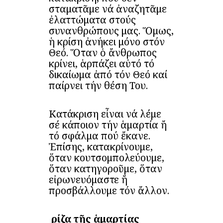
σταματᾶμε νά ἀναζητᾶμε
ἐλαττώματα στούς
συνανθρώπους μας. Ὅμως,
ἡ κρίση ἀνήκει μόνο στόν
Θεό. Ὅταν ὁ ἄνθρωπος
κρίνει, ἁρπάζει αὐτό τό
δικαίωμα ἀπό τόν Θεό καί
παίρνει τήν θέση Του.
Κατάκριση εἶναι νά λέμε
σέ κάποιον τήν ἁμαρτία ἤ
τό σφάλμα πού ἔκανε.
Ἐπίσης, κατακρίνουμε,
ὅταν κουτσομπολεύουμε,
ὅταν κατηγοροῦμε, ὅταν
εἰρωνευόμαστε ἤ
προσβάλλουμε τόν ἄλλον.
Ἡ ρίζα τῆς ἁμαρτίας