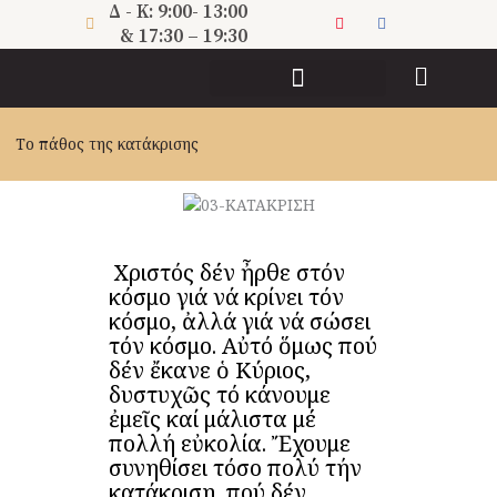
Μετάβαση
Δ - Κ: 9:00- 13:00
στο
& 17:30 – 19:30
περιεχόμενο
ΠΝΕΥΜΑΤΙΚΗ ΔΙΑΚΟΝΙΑ
Το πάθος της κατάκρισης
Ὁ Χριστός δέν ἦρθε στόν
κόσμο γιά νά κρίνει τόν
κόσμο, ἀλλά γιά νά σώσει
τόν κόσμο. Αὐτό ὅμως πού
δέν ἔκανε ὁ Κύριος,
δυστυχῶς τό κάνουμε
ἐμεῖς καί μάλιστα μέ
πολλή εὐκολία. Ἔχουμε
συνηθίσει τόσο πολύ τήν
κατάκριση, πού δέν