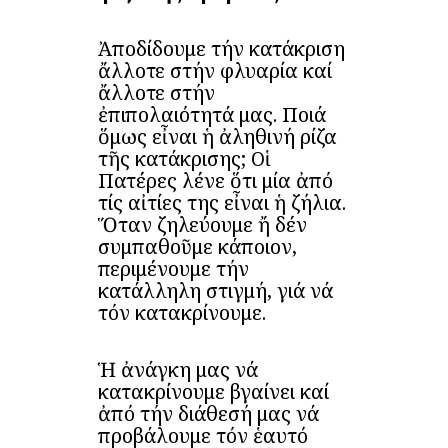
Ἀποδίδουμε τήν κατάκριση
ἄλλοτε στήν φλυαρία καί
ἄλλοτε στήν
ἐπιπολαιότητά μας. Ποιά
ὅμως εἶναι ἡ ἀληθινή ρίζα
τῆς κατάκρισης; Οἱ
Πατέρες λένε ὅτι μία ἀπό
τίς αἰτίες της εἶναι ἡ ζήλια.
Ὅταν ζηλεύουμε ἤ δέν
συμπαθοῦμε κάποιον,
περιμένουμε τήν
κατάλληλη στιγμή, γιά νά
τόν κατακρίνουμε.
Ἡ ἀνάγκη μας νά
κατακρίνουμε βγαίνει καί
ἀπό τήν διάθεσή μας νά
προβάλουμε τόν ἑαυτό