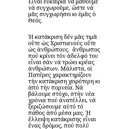
Εἶναι εὐκαιρία νά μάθουμε
νά συγχωροῦμε, ὥστε νά
μᾶς συγχωρήσει κι ἐμᾶς ὁ
Θεός.
Ἡ κατάκριση δέν μᾶς τιμᾶ
οὔτε ὡς Χριστιανούς οὔτε
ὡς ἀνθρώπους. Ὁ ἄνθρωπος
πού κρίνει τόν ἀδελφό του
εἶναι σάν νά τρώει κρέας
ἀνθρώπων. Μάλιστα, οἱ
Πατέρες χαρακτηρίζουν
τήν κατάκριση χειρότερη κι
ἀπό τήν πορνεία. Νά
βάλουμε στόχο, στήν νέα
χρόνια πού ἀνατέλλει, νά
ξεριζώσουμε αὐτό τό
πάθος ἀπό μέσα μας. Ἡ
ἔλλειψη κατάκρισης εἶναι
ἕνας δρόμος, πού πολύ