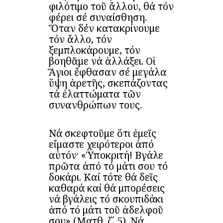
φιλότιμο τοῦ ἄλλου, θά τόν
φέρει σέ συναίσθηση.
Ὅταν δέν κατακρίνουμε
τόν ἄλλο, τόν
ξεμπλοκάρουμε, τόν
βοηθᾶμε νά ἀλλάξει. Οἱ
Ἅγιοι ἔφθασαν σέ μεγάλα
ὕψη ἀρετῆς, σκεπάζοντας
τά ἐλαττώματα τῶν
συνανθρώπων τους.
Νά σκεφτοῦμε ὅτι ἐμεῖς
εἴμαστε χειρότεροι ἀπό
αὐτόν· «Ὑποκριτή! Βγάλε
πρῶτα ἀπό τό μάτι σου τό
δοκάρι. Καί τότε θά δεῖς
καθαρά καί θά μπορέσεις
νά βγάλεις τό σκουπιδάκι
ἀπό τό μάτι τοῦ ἀδελφοῦ
σου» (Ματθ. ζ΄ 5). Νά