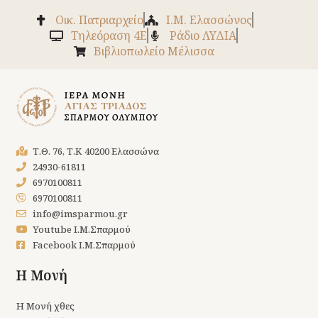
Οικ. Πατριαρχείο
Ι.Μ. Ελασσώνος
Tηλεόραση 4Ε
Ράδιο ΛΥΔΙΑ
Βιβλιοπωλείο Μέλισσα
Τ.Θ. 76, Τ.Κ 40200 Ελασσώνα
24930-61811
6970100811
6970100811
info@imsparmou.gr
Youtube Ι.Μ.Σπαρμού
Facebook Ι.Μ.Σπαρμού
Η Μονή
Η Μονή χθες