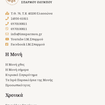
Τ.Θ. 76, Τ.Κ 40200 Ελασσώνα
24930-61811
6970100811
6970100811
info@imsparmou.gr
Youtube Ι.Μ.Σπαρμού
Facebook Ι.Μ.Σπαρμού
Η Μονή
Η Μονή χθες
Η Μονή σήμερα
Κτιριακό Συγκρότημα
Τα Ιερά Παρεκκλήσια της Μονής
Προσωπικότητες
Χρονικά