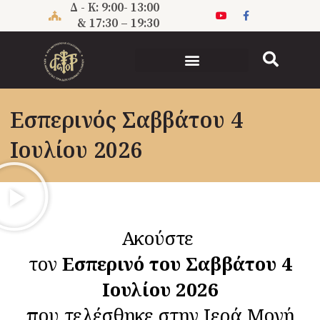
Μετάβαση
Δ - Κ: 9:00- 13:00
στο
& 17:30 – 19:30
περιεχόμενο
Εσπερινός Σαββάτου 4
Ιουλίου 2026
Ακούστε
τον
Εσπερινό του Σαββάτου 4
Ιουλίου 2026
που τελέσθηκε στην Ιερά Μονή