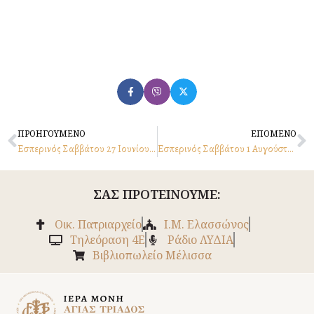
Prev
N
ΠΡΟΗΓΟΥΜΕΝΟ
ΕΠΟΜΕΝΟ
Εσπερινός Σαββάτου 27 Ιουνίου 2026
Εσπερινός Σαββάτου 1 Αυγούστου 2026
ΣΑΣ ΠΡΟΤΕΙΝΟΥΜΕ:
Οικ. Πατριαρχείο
Ι.Μ. Ελασσώνος
Tηλεόραση 4Ε
Ράδιο ΛΥΔΙΑ
Βιβλιοπωλείο Μέλισσα