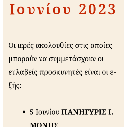
Ιουνίου 2023
Οι ιε­ρές α­κο­λου­θί­ες στις οποί­ες
μπο­ρούν να συμ­με­τά­σχουν οι
ευλα­βείς προ­σκυ­νη­τές είναι οι ε­
ξής:
5 Ιουνίου
ΠΑΝΗΓΥΡΙΣ Ι.
ΜΟΝΗΣ