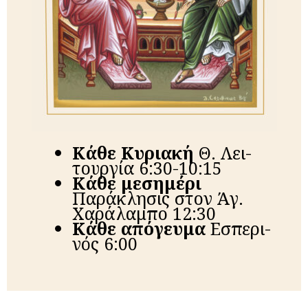
Κά­θε
Κυ­ρια­κή
Θ. Λει­
τουρ­γί­α 6:30-10:15
Κά­θε μεσημέρι
Παράκλησις στον Άγ.
Χαράλαμπο 12:30
Κά­θε α­πό­γευ­μα
Ε­σπε­ρι­
νός 6:00