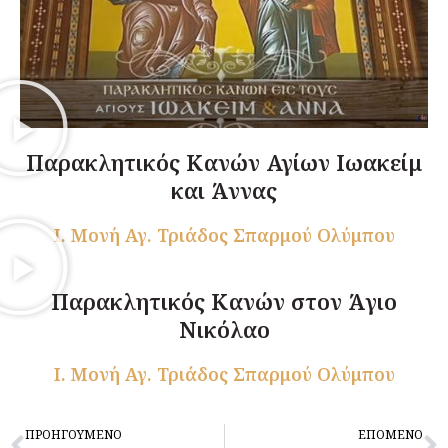
Παρακλητικός Κανών Αγίων Ιωακείμ
και Άννας
Ι. Μονή Αγ. Τριάδος Σπαρμού Ολύμπου
Παρακλητικός Κανών στον Άγιο
Νικόλαο
Ι. Μονή Αγ. Τριάδος Σπαρμού Ολύμπου
Prev
N
ΠΡΟΗΓΟΥΜΕΝΟ
ΕΠΟΜΕΝΟ