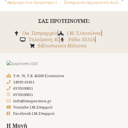
Αφιέρωμα στον Ιερομόναχο π. Νεόφυτο Σκαρκαλά
Πανηγυρικές Αρχιερατικές Ακολουθίες
ΣΑΣ ΠΡΟΤΕΙΝΟΥΜΕ:
Οικ. Πατριαρχείο
Ι.Μ. Ελασσώνος
Tηλεόραση 4Ε
Ράδιο ΛΥΔΙΑ
Βιβλιοπωλείο Μέλισσα
Τ.Θ. 76, Τ.Κ 40200 Ελασσώνα
24930-61811
6970100811
6970100811
info@imsparmou.gr
Youtube Ι.Μ.Σπαρμού
Facebook Ι.Μ.Σπαρμού
Η Μονή