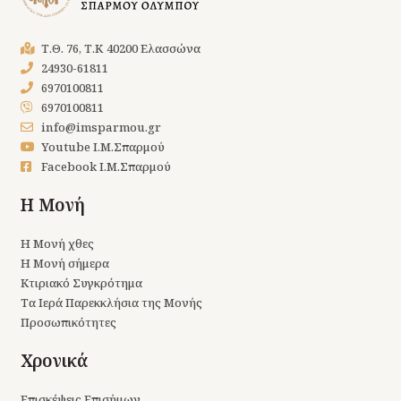
Τ.Θ. 76, Τ.Κ 40200 Ελασσώνα
24930-61811
6970100811
6970100811
info@imsparmou.gr
Youtube Ι.Μ.Σπαρμού
Facebook Ι.Μ.Σπαρμού
Η Μονή
Η Μονή χθες
Η Μονή σήμερα
Κτιριακό Συγκρότημα
Τα Ιερά Παρεκκλήσια της Μονής
Προσωπικότητες
Χρονικά
Επισκέψεις Επισήμων