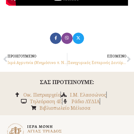
Prev
N
ΠΡΟΗΓΟΥΜΕΝΟ
ΕΠΟΜΕΝΟ
Ιερά Αγρυπνία (Μνημόσυνο π. Νεοφύτου Σκαρκαλά) – 18.5.2022
Πα­νη­γυ­ρι­κός Εσπε­ρι­νός Δευτέρας Αγίου Πνεύματος (4 Ιουνίου 2022)​
ΣΑΣ ΠΡΟΤΕΙΝΟΥΜΕ:
Οικ. Πατριαρχείο
Ι.Μ. Ελασσώνος
Tηλεόραση 4Ε
Ράδιο ΛΥΔΙΑ
Βιβλιοπωλείο Μέλισσα