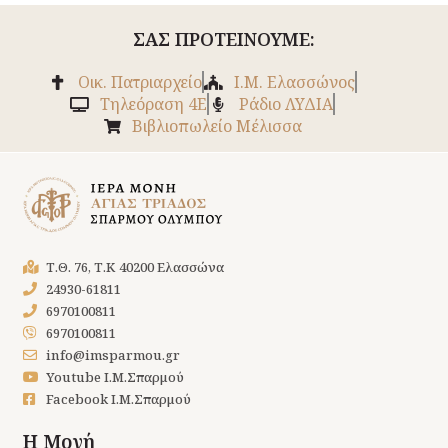
ΣΑΣ ΠΡΟΤΕΙΝΟΥΜΕ:
Οικ. Πατριαρχείο
Ι.Μ. Ελασσώνος
Tηλεόραση 4Ε
Ράδιο ΛΥΔΙΑ
Βιβλιοπωλείο Μέλισσα
Τ.Θ. 76, Τ.Κ 40200 Ελασσώνα
24930-61811
6970100811
6970100811
info@imsparmou.gr
Youtube Ι.Μ.Σπαρμού
Facebook Ι.Μ.Σπαρμού
Η Μονή