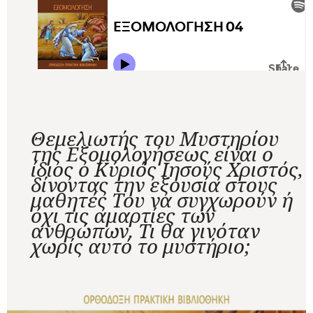
Θεμελιωτής του Μυστηρίου
της Εξομολογήσεως είναι ο
ίδιος ο Κύριός Ιησούς Χριστός,
δίνοντας την εξουσία στους
μαθητές Του να συγχωρούν ή
όχι τις αμαρτίες των
ανθρώπων. Τι θα γινόταν
χωρίς αυτό το μυστήριο;