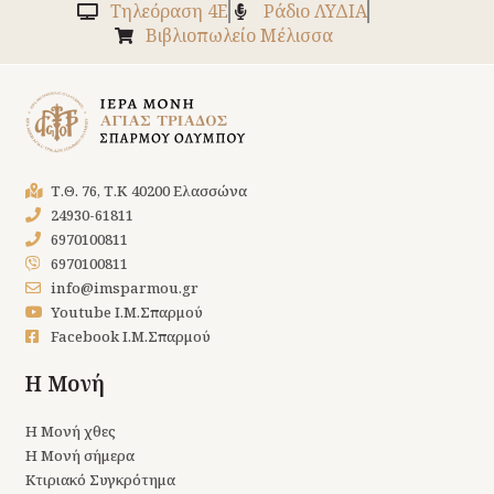
Tηλεόραση 4Ε
Ράδιο ΛΥΔΙΑ
Βιβλιοπωλείο Μέλισσα
Τ.Θ. 76, Τ.Κ 40200 Ελασσώνα
24930-61811
6970100811
6970100811
info@imsparmou.gr
Youtube Ι.Μ.Σπαρμού
Facebook Ι.Μ.Σπαρμού
Η Μονή
Η Μονή χθες
Η Μονή σήμερα
Κτιριακό Συγκρότημα