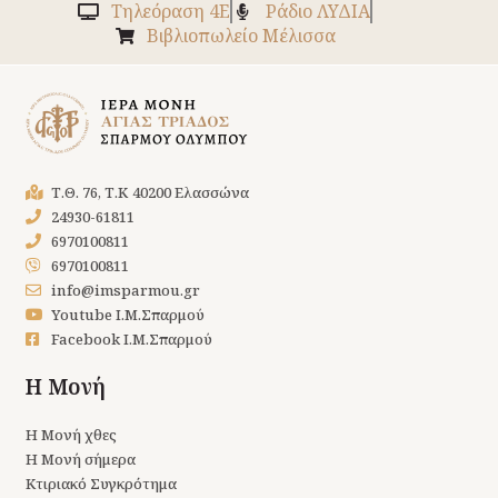
Tηλεόραση 4Ε
Ράδιο ΛΥΔΙΑ
Βιβλιοπωλείο Μέλισσα
Τ.Θ. 76, Τ.Κ 40200 Ελασσώνα
24930-61811
6970100811
6970100811
info@imsparmou.gr
Youtube Ι.Μ.Σπαρμού
Facebook Ι.Μ.Σπαρμού
Η Μονή
Η Μονή χθες
Η Μονή σήμερα
Κτιριακό Συγκρότημα