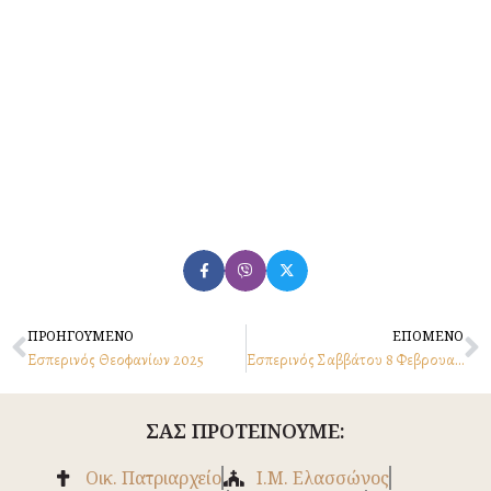
Prev
N
ΠΡΟΗΓΟΥΜΕΝΟ
ΕΠΟΜΕΝΟ
Εσπερινός Θεοφανίων 2025
Εσπερινός Σαββάτου 8 Φεβρουαρίου 2025
ΣΑΣ ΠΡΟΤΕΙΝΟΥΜΕ:
Οικ. Πατριαρχείο
Ι.Μ. Ελασσώνος