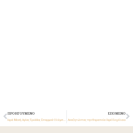
Prev
N
ΠΡΟΗΓΟΎΜΕΝΟ
ΕΠΌΜΕΝΟ
Ιερά Μονή Αγίας Τριάδος Σπαρμού Ολύμπου
Αναζητώντας την Θεραπεία-Ιερό Ευχέλαιο