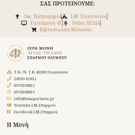
ΣΑΣ ΠΡΟΤΕΙΝΟΥΜΕ:
Οικ. Πατριαρχείο
Ι.Μ. Ελασσώνος
Tηλεόραση 4Ε
Ράδιο ΛΥΔΙΑ
Βιβλιοπωλείο Μέλισσα
Τ.Θ. 76, Τ.Κ 40200 Ελασσώνα
24930-61811
6970100811
6970100811
info@imsparmou.gr
Youtube Ι.Μ.Σπαρμού
Facebook Ι.Μ.Σπαρμού
Η Μονή