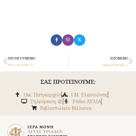
Prev
N
ΠΡΟΗΓΟΎΜΕΝΟ
ΕΠΌΜΕΝΟ
Θέλω να σωθώ Α΄
«Δικαίων ψυχαί…»
ΣΑΣ ΠΡΟΤΕΙΝΟΥΜΕ:
Οικ. Πατριαρχείο
Ι.Μ. Ελασσώνος
Tηλεόραση 4Ε
Ράδιο ΛΥΔΙΑ
Βιβλιοπωλείο Μέλισσα