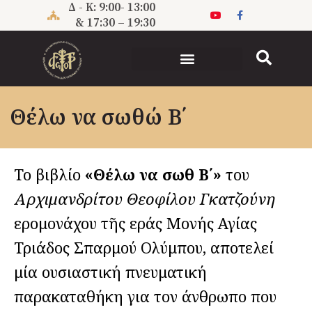
Μετάβαση
Δ - Κ: 9:00- 13:00
στο
& 17:30 – 19:30
περιεχόμενο
Θέλω να σωθώ B΄
Το βιβλίο
«Θέλω να σωθῶ Β΄»
του
Αρχιμανδρίτου Θεοφίλου Γκατζούνη
Ἱερομονάχου τῆς Ἱεράς Μονής Αγίας
Τριάδος Σπαρμού Ολύμπου,
αποτελεί
μία ουσιαστική πνευματική
παρακαταθήκη για τον άνθρωπο που