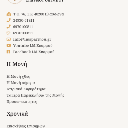
Τ.Θ. 76, Τ.Κ 40200 Ελασσώνα
24930-61811
6970100811
6970100811
info@imsparmou.gr
Youtube Ι.Μ.Σπαρμού
Facebook Ι.Μ.Σπαρμού
Η Μονή
Η Μονή χθες
Η Μονή σήμερα
Κτιριακό Συγκρότημα
Τα Ιερά Παρεκκλήσια της Μονής
Προσωπικότητες
Χρονικά
Επισκέψεις Επισήμων