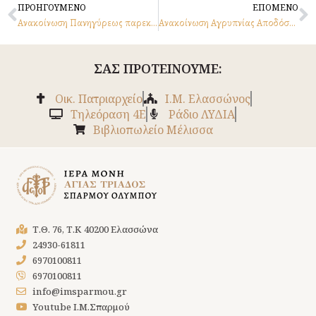
Prev
N
ΠΡΟΗΓΟΥΜΕΝΟ
ΕΠΟΜΕΝΟ
Ανακοίνωση Πανηγύρεως παρεκκλησίου Μεταμορφώσεως
Ανακοίνωση Αγρυπνίας Αποδόσεως εορτής της Κοιμήσεως 22/8/22
ΣΑΣ ΠΡΟΤΕΙΝΟΥΜΕ:
Οικ. Πατριαρχείο
Ι.Μ. Ελασσώνος
Tηλεόραση 4Ε
Ράδιο ΛΥΔΙΑ
Βιβλιοπωλείο Μέλισσα
Τ.Θ. 76, Τ.Κ 40200 Ελασσώνα
24930-61811
6970100811
6970100811
info@imsparmou.gr
Youtube Ι.Μ.Σπαρμού