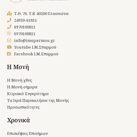
Τ.Θ. 76, Τ.Κ 40200 Ελασσώνα
24930-61811
6970100811
6970100811
info@imsparmou.gr
Youtube Ι.Μ.Σπαρμού
Facebook Ι.Μ.Σπαρμού
Η Μονή
Η Μονή χθες
Η Μονή σήμερα
Κτιριακό Συγκρότημα
Τα Ιερά Παρεκκλήσια της Μονής
Προσωπικότητες
Χρονικά
Επισκέψεις Επισήμων