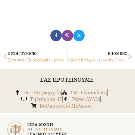
Prev
N
ΠΡΟΗΓΟΥΜΕΝΟ
ΕΠΟΜΕΝΟ
Εσπερινός Παρεκκλησίου Αγίου Χαραλάμπους 9.2.2026
Ομιλία Καθηγουμένου στα Γιαννιτσά 15.3.2026
ΣΑΣ ΠΡΟΤΕΙΝΟΥΜΕ:
Οικ. Πατριαρχείο
Ι.Μ. Ελασσώνος
Tηλεόραση 4Ε
Ράδιο ΛΥΔΙΑ
Βιβλιοπωλείο Μέλισσα