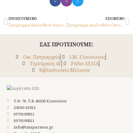
Prev
N
ΠΡΟΗΓΟΥΜΕΝΟ
ΕΠΟΜΕΝΟ
Πρόγραμμα Ακολουθιών Αυγούστου 2023
Πρόγραμμα Ακολουθιών Οκτωβρίου 2023
ΣΑΣ ΠΡΟΤΕΙΝΟΥΜΕ:
Οικ. Πατριαρχείο
Ι.Μ. Ελασσώνος
Tηλεόραση 4Ε
Ράδιο ΛΥΔΙΑ
Βιβλιοπωλείο Μέλισσα
Τ.Θ. 76, Τ.Κ 40200 Ελασσώνα
24930-61811
6970100811
6970100811
info@imsparmou.gr