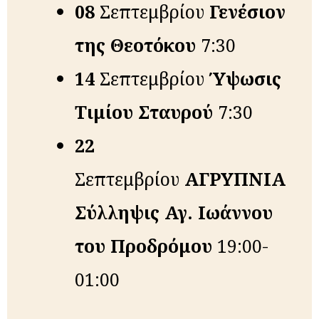
08
Σεπτεμβρίου
Γενέσιον
της Θε­ο­τό­κου
7:30
14
Σεπτεμβρίου
Ύ
ψωσις
Τιμίου Σταυρού
7:30
22
Σεπτεμβρίου
ΑΓΡΥΠΝΙΑ
Σύλληψις Αγ. Ι­ω­άν­νου
του Προ­δρό­μου
19:00-
01:00