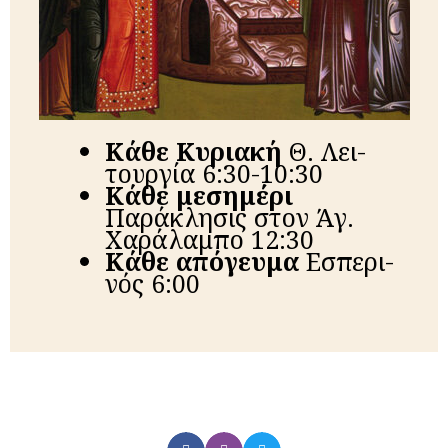
Κά­θε Κυ­ρια­κή
Θ. Λει­
τουρ­γί­α 6:30-10:30
Κά­θε μεσημέρι
Παράκλησις στον Άγ.
Χαράλαμπο 12:30
Κά­θε από­γευ­μα
Ε­σπε­ρι­
νός 6:00