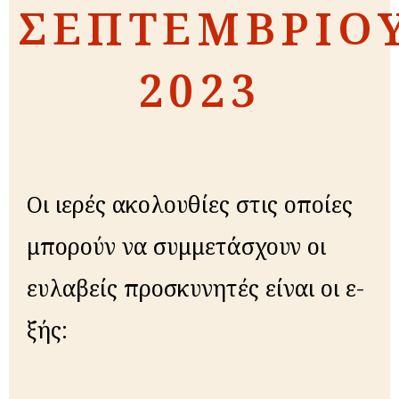
ΣΕΠΤΕΜΒΡΙΟ
2023
Οι ιε­ρές α­κο­λου­θί­ες στις οποί­ες
μπο­ρούν να συμ­με­τά­σχουν οι
ευλα­βείς προ­σκυ­νη­τές είναι οι ε­
ξής: