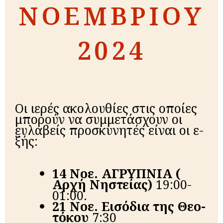
ΝΟΕΜΒΡΙΟΥ
2024
Οι ιε­ρές α­κο­λου­θί­ες στις οποί­ες
μπο­ρούν να συμ­με­τά­σχουν οι
ευλα­βείς προ­σκυ­νη­τές είναι οι ε­
ξής:
14 Νοε.
ΑΓΡΥΠΝΙΑ
(
Αρχή Νηστείας)
19:00-
01:00.
21 Νοε. Εισόδια της Θε­ο­
τό­κου
7:30