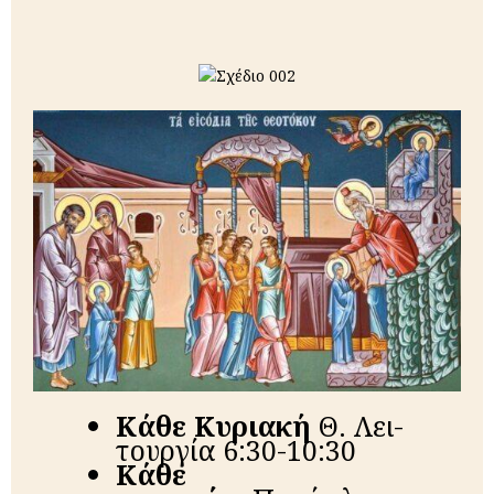
Κά­θε Κυ­ρια­κή
Θ. Λει­
τουρ­γί­α 6:30-10:30
Κάθε