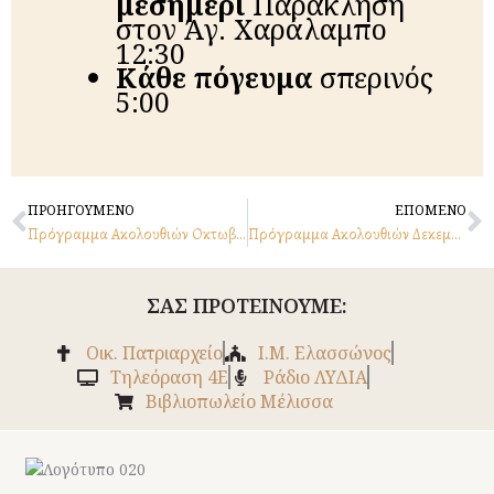
μεσημέρι
Παράκληση
στον Άγ. Χαράλαμπο
12:30
Κά­θε ἀ­πό­γευ­μα
Ἑ­σπε­ρι­νός
5:00
Prev
N
ΠΡΟΗΓΟΥΜΕΝΟ
ΕΠΟΜΕΝΟ
Πρόγραμμα Ακολουθιών Οκτωβρίου 2024
Πρόγραμμα Ακολουθιών Δεκεμβρίου 2024
ΣΑΣ ΠΡΟΤΕΙΝΟΥΜΕ:
Οικ. Πατριαρχείο
Ι.Μ. Ελασσώνος
Tηλεόραση 4Ε
Ράδιο ΛΥΔΙΑ
Βιβλιοπωλείο Μέλισσα