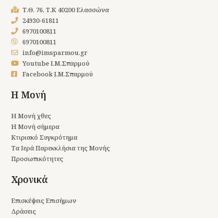
Τ.Θ. 76, Τ.Κ 40200 Ελασσώνα
24930-61811
6970100811
6970100811
info@imsparmou.gr
Youtube Ι.Μ.Σπαρμού
Facebook Ι.Μ.Σπαρμού
Η Μονή
Η Μονή χθες
Η Μονή σήμερα
Κτιριακό Συγκρότημα
Τα Ιερά Παρεκκλήσια της Μονής
Προσωπικότητες
Χρονικά
Επισκέψεις Επισήμων
Δράσεις