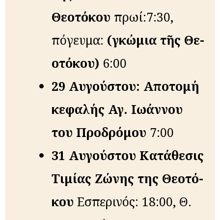
Θε­ο­τό­κου
πρωί:7:30,
ἀπόγευμα:
(ἐγκώμια τῆς Θε­
ο­τό­κου)
6:00
29 Αυγούστου:
Α­πο­το­μή
κε­φα­λής Αγ. Ι­ω­άν­νου
του Προ­δρό­μου
7:00
31 Αυγούστου
Κα­τά­θε­σις
Τι­μί­ας Ζώ­νης της Θε­ο­τό­
κου
Εσπερινός: 18:00, Θ.