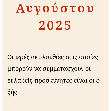
Αυγούστου
2025
Οι ιε­ρές α­κο­λου­θί­ες στις οποί­ες
μπο­ρούν να συμ­με­τά­σχουν οι
ευλα­βείς προ­σκυ­νη­τές είναι οι ε­
ξής: