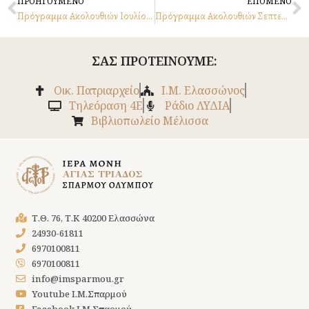
Prev
N
ΠΡΟΗΓΟΥΜΕΝΟ
ΕΠΟΜΕΝΟ
Πρόγραμμα Ακολουθιών Ιουλίου 2025
Πρόγραμμα Ακολουθιών Σεπτεμβρίου 2025
ΣΑΣ ΠΡΟΤΕΙΝΟΥΜΕ:
Οικ. Πατριαρχείο
Ι.Μ. Ελασσώνος
Tηλεόραση 4Ε
Ράδιο ΛΥΔΙΑ
Βιβλιοπωλείο Μέλισσα
Τ.Θ. 76, Τ.Κ 40200 Ελασσώνα
24930-61811
6970100811
6970100811
info@imsparmou.gr
Youtube Ι.Μ.Σπαρμού