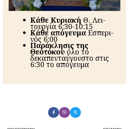
Κά­θε Κυ­ρια­κή
Θ. Λει­
τουρ­γί­α 6:30-10:15
Κά­θε από­γευ­μα
Ε­σπε­ρι­
νός 6:00
Παράκλησις της
Θεοτόκου
όλο το
δεκαπενταύγουστο στις
6:30 το απόγευμα