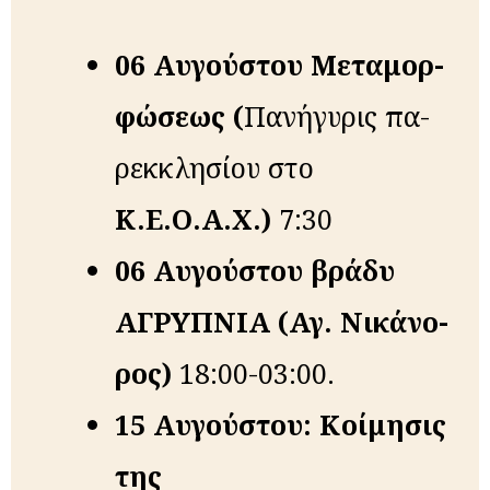
06 Αυγούστου
Με­τα­μορ­
φώ­σε­ως (
Πα­νή­γυ­ρις πα­
ρεκ­κλη­σί­ου στο
Κ.Ε.Ο.Α.Χ.)
7:30
06 Αυγούστου βράδυ
ΑΓΡΥΠΝΙΑ (Αγ. Νι­κά­νο­
ρος)
18:00-03:00.
15 Αυγούστου:
Κοί­μη­σις
της