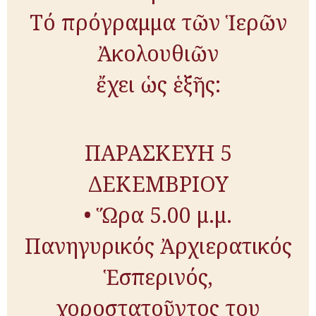
Τό πρόγραμμα τῶν Ἱερῶν
Ἀκολουθιῶν
ἔχει ὡς ἑξῆς:
ΠΑΡΑΣΚΕΥΗ 5
ΔΕΚΕΜΒΡΙΟΥ
• Ὥρα 5.00 μ.μ.
Πανηγυρικός Ἀρχιερατικός
Ἑ­σπε­ρι­νός,
χοροστατοῦντος του