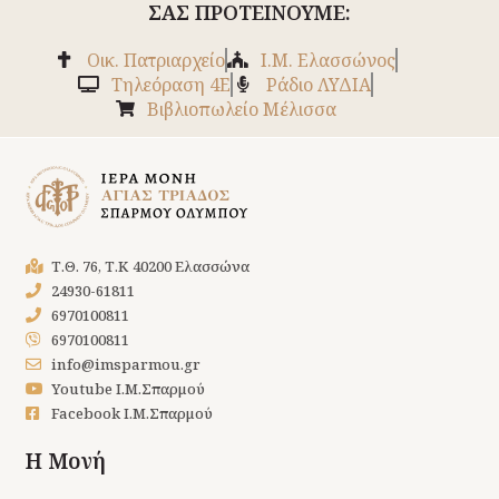
ΣΑΣ ΠΡΟΤΕΙΝΟΥΜΕ:
Οικ. Πατριαρχείο
Ι.Μ. Ελασσώνος
Tηλεόραση 4Ε
Ράδιο ΛΥΔΙΑ
Βιβλιοπωλείο Μέλισσα
Τ.Θ. 76, Τ.Κ 40200 Ελασσώνα
24930-61811
6970100811
6970100811
info@imsparmou.gr
Youtube Ι.Μ.Σπαρμού
Facebook Ι.Μ.Σπαρμού
Η Μονή