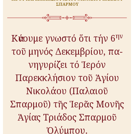
ΣΠΑΡΜΟΥ
ην
Κά­νου­με γνω­στό ὅ­τι τήν 6
τοῦ μη­νός Δεκεμβρίου, πα­
νη­γυ­ρί­ζει τό Ἱ­ε­ρόν
Πα­ρεκ­κλή­σι­ον τοῦ Ἁ­γί­ου
Νικολάου (Παλαιοῦ
Σπαρμοῦ) τῆς Ἱ­ε­ρᾶς Μο­νῆς
Ἁγίας Τριάδος Σπαρμοῦ
Ὀλύμπου.