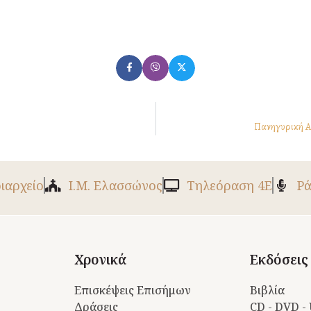
Πα­νη­γυ­ρι­κ
ριαρχείο
Ι.Μ. Ελασσώνος
Tηλεόραση 4Ε
Ρά
Χρονικά
Εκδόσεις
Επισκέψεις Επισήμων
Βιβλία
Δράσεις
CD - DVD -