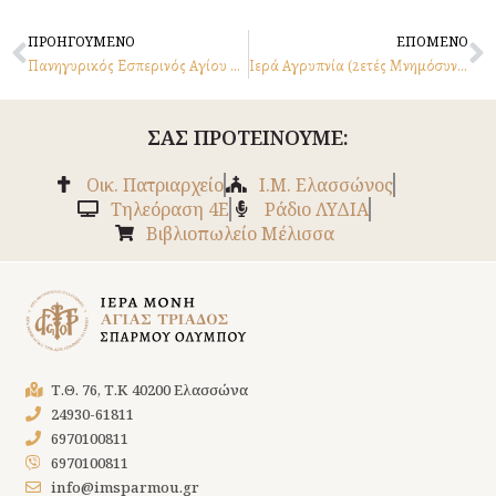
Prev
N
ΠΡΟΗΓΟΥΜΕΝΟ
ΕΠΟΜΕΝΟ
Πανηγυρικός Εσπερινός Αγίου Χαραλάμπους – 9.2.2025
Ιερά Αγρυπνία (2ετές Μνημόσυνο π. Διονυσίου) 12.2.2025
ΣΑΣ ΠΡΟΤΕΙΝΟΥΜΕ:
Οικ. Πατριαρχείο
Ι.Μ. Ελασσώνος
Tηλεόραση 4Ε
Ράδιο ΛΥΔΙΑ
Βιβλιοπωλείο Μέλισσα
Τ.Θ. 76, Τ.Κ 40200 Ελασσώνα
24930-61811
6970100811
6970100811
info@imsparmou.gr