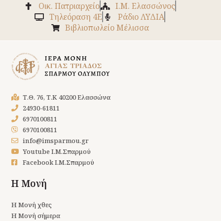
Οικ. Πατριαρχείο
Ι.Μ. Ελασσώνος
Tηλεόραση 4Ε
Ράδιο ΛΥΔΙΑ
Βιβλιοπωλείο Μέλισσα
Τ.Θ. 76, Τ.Κ 40200 Ελασσώνα
24930-61811
6970100811
6970100811
info@imsparmou.gr
Youtube Ι.Μ.Σπαρμού
Facebook Ι.Μ.Σπαρμού
Η Μονή
Η Μονή χθες
Η Μονή σήμερα