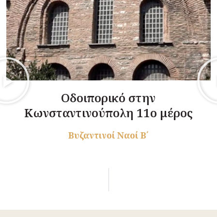
Οδοιπορικό στην
Κωνσταντινούπολη 11ο μέρος
Βυζαντινοί Ναοί Β΄