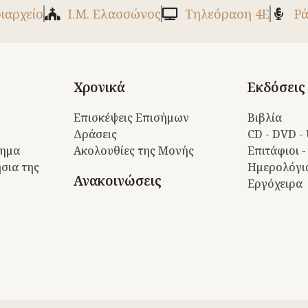
ριαρχείο
Ι.Μ. Ελασσώνος
Tηλεόραση 4Ε
Ρά
Χρονικά
Εκδόσεις
Επισκέψεις Επισήμων
Βιβλία
Δράσεις
CD - DVD -
τημα
Ακολουθίες της Μονής
Επιτάφιοι -
σια της
Ημερολόγι
Ανακοινώσεις
Εργόχειρα