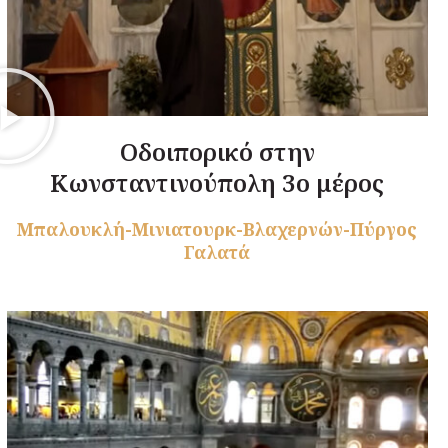
Οδοιπορικό στην
Κωνσταντινούπολη 3ο μέρος
Μπαλουκλή-Μινιατουρκ-Βλαχερνών-Πύργος
Γαλατά