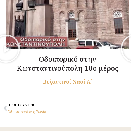
Οδοιπορικό στην
Κωνσταντινούπολη 10ο μέρος
Βυζαντινοί Ναοί Α΄
Prev
ΠΡΟΗΓΟΥΜΕΝΟ
Οδοιπορικό στη Ρωσία