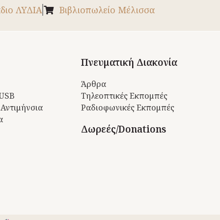
διο ΛΥΔΙΑ
Βιβλιοπωλείο Μέλισσα
Πνευματική Διακονία
Άρθρα
 USB
Τηλεοπτικές Εκπομπές
 Αντιμήνσια
Ραδιοφωνικές Εκπομπές
α
Δωρεές/Donations