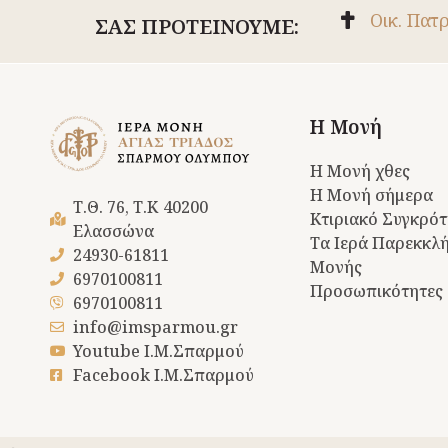
Οικ. Πατ
ΣΑΣ ΠΡΟΤΕΙΝΟΥΜΕ:
Η Μονή
Η Μονή χθες
Η Μονή σήμερα
Τ.Θ. 76, Τ.Κ 40200
Κτιριακό Συγκρό
Ελασσώνα
Τα Ιερά Παρεκκλή
24930-61811
Μονής
6970100811
Προσωπικότητες
6970100811
info@imsparmou.gr
Youtube Ι.Μ.Σπαρμού
Facebook Ι.Μ.Σπαρμού