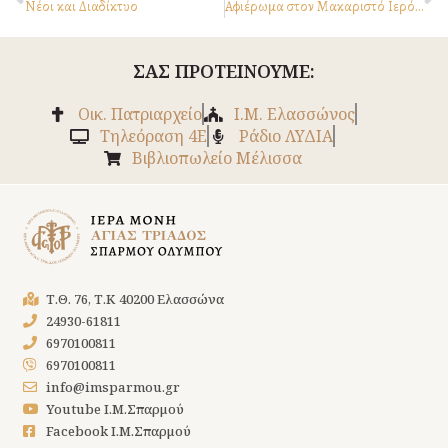
Νέοι και Διαδίκτυο
Αφιέρωμα στον Μακαριστό Ιερόμοναχο π. Χριστοφόρο Παπανικολάου
ΣΑΣ ΠΡΟΤΕΙΝΟΥΜΕ:
Οικ. Πατριαρχείο
Ι.Μ. Ελασσώνος
Tηλεόραση 4Ε
Ράδιο ΛΥΔΙΑ
Βιβλιοπωλείο Μέλισσα
Τ.Θ. 76, Τ.Κ 40200 Ελασσώνα
24930-61811
6970100811
6970100811
info@imsparmou.gr
Youtube Ι.Μ.Σπαρμού
Facebook Ι.Μ.Σπαρμού