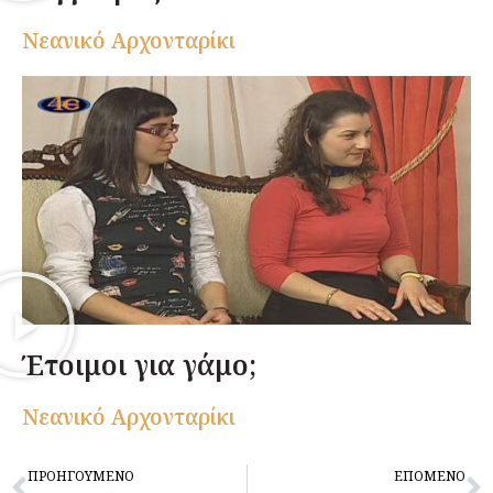
Nεανικό Αρχονταρίκι
Έτοιμοι για γάμο;
Nεανικό Αρχονταρίκι
Prev
N
ΠΡΟΗΓΟΥΜΕΝΟ
ΕΠΟΜΕΝΟ