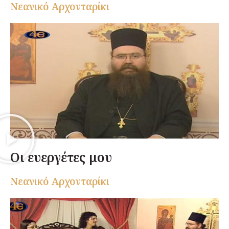
Nεανικό Αρχονταρίκι
Οι ευεργέτες μου
Nεανικό Αρχονταρίκι