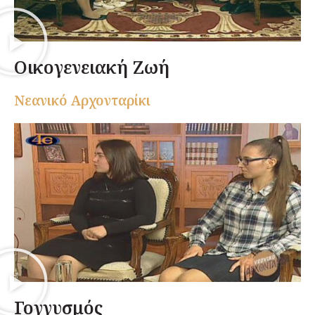
Οικογενειακή Ζωή
Nεανικό Αρχονταρίκι
Γογγυσμός