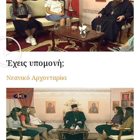
Έχεις υπομονή;
Nεανικό Αρχονταρίκι