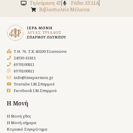
Tηλεόραση 4Ε
Ράδιο ΛΥΔΙΑ
Βιβλιοπωλείο Μέλισσα
Τ.Θ. 76, Τ.Κ 40200 Ελασσώνα
24930-61811
6970100811
6970100811
info@imsparmou.gr
Youtube Ι.Μ.Σπαρμού
Facebook Ι.Μ.Σπαρμού
Η Μονή
Η Μονή χθες
Η Μονή σήμερα
Κτιριακό Συγκρότημα