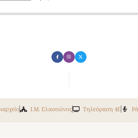
ριαρχείο
Ι.Μ. Ελασσώνος
Tηλεόραση 4Ε
Ρά