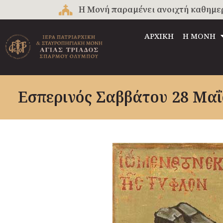
Μετάβαση
Η Μονή παραμένει ανοιχτή καθημερινά
στο
περιεχόμενο
ΑΡΧΙΚΗ
Η ΜΟΝΗ
Εσπερινός Σαββάτου 28 Mαΐ