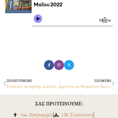
Prev
N
ΠΡΟΗΓΟΥΜΕΝΟ
ΕΠΟΜΕΝΟ
Εσπερινός της Αγάπης 24 Απριλίου 2022
Αγρυπνία και Μνημόσυνο Γέροντος Νεοφύτου
ΣΑΣ ΠΡΟΤΕΙΝΟΥΜΕ:
Οικ. Πατριαρχείο
Ι.Μ. Ελασσώνος