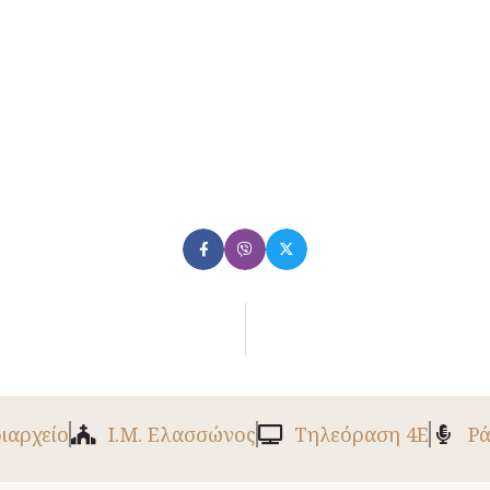
ριαρχείο
Ι.Μ. Ελασσώνος
Tηλεόραση 4Ε
Ρά