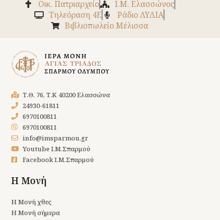
Οικ. Πατριαρχείο
Ι.Μ. Ελασσώνος
Tηλεόραση 4Ε
Ράδιο ΛΥΔΙΑ
Βιβλιοπωλείο Μέλισσα
Τ.Θ. 76, Τ.Κ 40200 Ελασσώνα
24930-61811
6970100811
6970100811
info@imsparmou.gr
Youtube Ι.Μ.Σπαρμού
Facebook Ι.Μ.Σπαρμού
Η Μονή
Η Μονή χθες
Η Μονή σήμερα