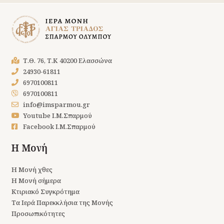
Τ.Θ. 76, Τ.Κ 40200 Ελασσώνα
24930-61811
6970100811
6970100811
info@imsparmou.gr
Youtube Ι.Μ.Σπαρμού
Facebook Ι.Μ.Σπαρμού
Η Μονή
Η Μονή χθες
Η Μονή σήμερα
Κτιριακό Συγκρότημα
Τα Ιερά Παρεκκλήσια της Μονής
Προσωπικότητες