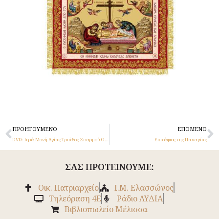
Prev
N
ΠΡΟΗΓΟΎΜΕΝΟ
ΕΠΌΜΕΝΟ
DVD: Ιερά Μονή Αγίας Τριάδος Σπαρμού Ολύμπου
Επιτάφιος της Παναγίας
ΣΑΣ ΠΡΟΤΕΙΝΟΥΜΕ:
Οικ. Πατριαρχείο
Ι.Μ. Ελασσώνος
Tηλεόραση 4Ε
Ράδιο ΛΥΔΙΑ
Βιβλιοπωλείο Μέλισσα