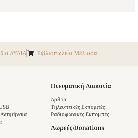
διο ΛΥΔΙΑ
Βιβλιοπωλείο Μέλισσα
Πνευματική Διακονία
Άρθρα
 USB
Τηλεοπτικές Εκπομπές
 Αντιμήνσια
Ραδιοφωνικές Εκπομπές
α
Δωρεές/Donations