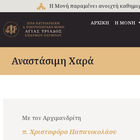
Μετάβαση
Η Μονή παραμένει ανοιχτή καθημερινά
στο
περιεχόμενο
ΑΡΧΙΚΗ
Η ΜΟΝΗ
Αναστάσιμη Χαρά
Με τον Αρχιμανδρίτη
π. Χριστοφόρο Παπανικολάου