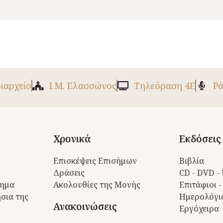
ριαρχείο
Ι.Μ. Ελασσώνος
Tηλεόραση 4Ε
Ρά
Χρονικά
Εκδόσεις
Επισκέψεις Επισήμων
Βιβλία
Δράσεις
CD - DVD -
τημα
Ακολουθίες της Μονής
Επιτάφιοι -
σια της
Ημερολόγι
Ανακοινώσεις
Εργόχειρα