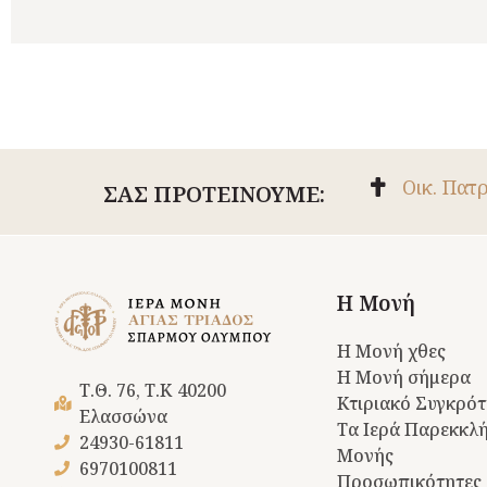
Οικ. Πατ
ΣΑΣ ΠΡΟΤΕΙΝΟΥΜΕ:
Η Μονή
Η Μονή χθες
Η Μονή σήμερα
Τ.Θ. 76, Τ.Κ 40200
Κτιριακό Συγκρό
Ελασσώνα
Τα Ιερά Παρεκκλή
24930-61811
Μονής
6970100811
Προσωπικότητες