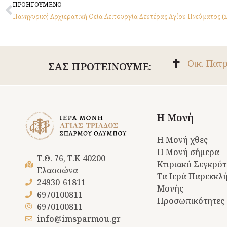
Prev
ΠΡΟΗΓΟΥΜΕΝΟ
Πα­νη­γυ­ρι­κή Αρχιερατική Θεία Λειτουργία Δευτέρας Αγίου Πνεύματος (
Οικ. Πατ
ΣΑΣ ΠΡΟΤΕΙΝΟΥΜΕ:
Η Μονή
Η Μονή χθες
Η Μονή σήμερα
Τ.Θ. 76, Τ.Κ 40200
Κτιριακό Συγκρό
Ελασσώνα
Τα Ιερά Παρεκκλή
24930-61811
Μονής
6970100811
Προσωπικότητες
6970100811
info@imsparmou.gr