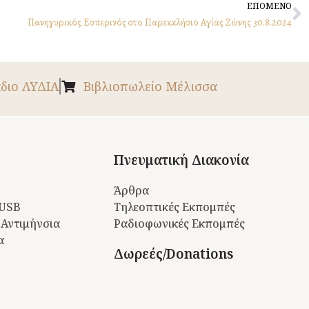
N
ΕΠΟΜΕΝΟ
Πανηγυρικός Εσπερινός στο Παρεκκλήσιο Αγίας Ζώνης 30.8.2024
διο ΛΥΔΙΑ
Βιβλιοπωλείο Μέλισσα
Πνευματική Διακονία
Άρθρα
 USB
Τηλεοπτικές Εκπομπές
 Αντιμήνσια
Ραδιοφωνικές Εκπομπές
α
Δωρεές/Donations