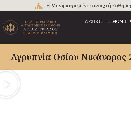
Μετάβαση
Η Μονή παραμένει ανοιχτή καθημερινά
στο
περιεχόμενο
ΑΡΧΙΚΗ
Η ΜΟΝΗ
Αγρυπνία Οσίου Νικάνορος 