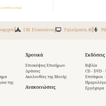
23 Ιουνίου 2024)
ριαρχείο
Ι.Μ. Ελασσώνος
Tηλεόραση 4Ε
Ρά
Χρονικά
Εκδόσεις
Επισκέψεις Επισήμων
Βιβλία
Δράσεις
CD - DVD -
τημα
Ακολουθίες της Μονής
Επιτάφιοι -
σια της
Ημερολόγι
Ανακοινώσεις
Εργόχειρα