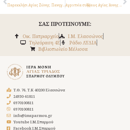
Παρεκκλήσι Αγίας Ζώνης. Πανηγυρική Θεία Λειτουργία 31.8.24
Αγρυπνία συλλήψεως Αγίας Άννης 8-9/12/2024
ΣΑΣ ΠΡΟΤΕΙΝΟΥΜΕ:
Οικ. Πατριαρχείο
Ι.Μ. Ελασσώνος
Tηλεόραση 4Ε
Ράδιο ΛΥΔΙΑ
Βιβλιοπωλείο Μέλισσα
Τ.Θ. 76, Τ.Κ 40200 Ελασσώνα
24930-61811
6970100811
6970100811
info@imsparmou.gr
Youtube Ι.Μ.Σπαρμού
Facebook Ι.Μ.Σπαρμού