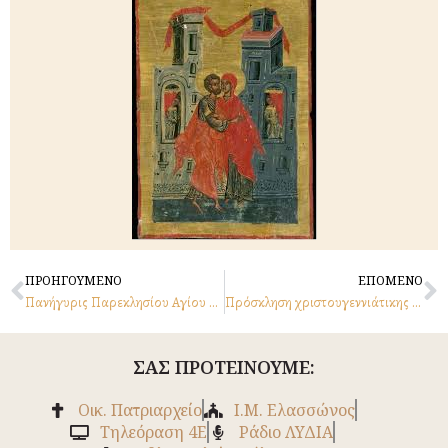
Prev
N
ΠΡΟΗΓΟΥΜΕΝΟ
ΕΠΟΜΕΝΟ
Πανήγυρις Παρεκλησίου Αγίου Νικολάου Παλαιού Σπαρμού
Πρόσκληση χριστουγεννιάτικης εορτής κατηχητικών
ΣΑΣ ΠΡΟΤΕΙΝΟΥΜΕ:
Οικ. Πατριαρχείο
Ι.Μ. Ελασσώνος
Tηλεόραση 4Ε
Ράδιο ΛΥΔΙΑ