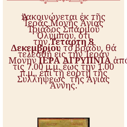
Ἀνακοινώνεται ἐκ τῆς
Ἱερᾶς Μονῆς Ἁγίας
Τριάδος Σπαρμοῦ
Ὀλύμπου, ὅτι
τήν
Τετάρτη
8
Δεκεμβρίου
τό βράδυ, θά
τελεσθῇ εἰς τήν Ἱεράν
Μονήν
ΙΕΡΑ
ΑΓΡΥΠΝΙΑ
ἀπ
τίς 7.00 μ.μ. ἕως τήν 1.00
π.μ., ἐπί τῇ ἑορτῇ τῆς
Συλλήψεως τῆς Ἁγίας
Ἄννης.