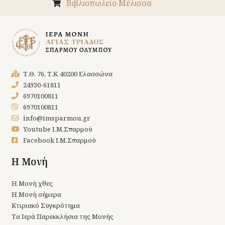
Βιβλιοπωλείο Μέλισσα
Τ.Θ. 76, Τ.Κ 40200 Ελασσώνα
24930-61811
6970100811
6970100811
info@imsparmou.gr
Youtube Ι.Μ.Σπαρμού
Facebook Ι.Μ.Σπαρμού
Η Μονή
Η Μονή χθες
Η Μονή σήμερα
Κτιριακό Συγκρότημα
Τα Ιερά Παρεκκλήσια της Μονής